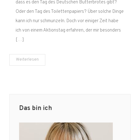
dass es den Tag des Deutschen Butterbrotes gibt?
10.10.
Oder den Tag des Toilettenpapiers? Über solche Dinge
ist
kann ich nur schmunzeln. Doch vor einiger Zeit habe
Tag
des
ich von einem Aktionstag erfahren, der mir besonders
fragilen
[…]
X-
Syndroms
Weiterlesen
Das bin ich