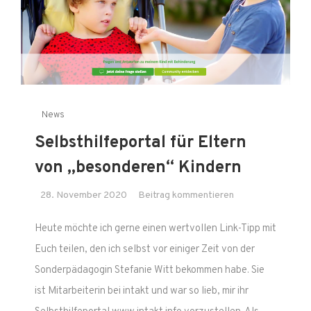
News
Selbsthilfeportal für Eltern
von „besonderen“ Kindern
on
28. November 2020
Beitrag kommentieren
Selbsthilfeportal
Heute möchte ich gerne einen wertvollen Link-Tipp mit
für
Eltern
Euch teilen, den ich selbst vor einiger Zeit von der
von
Sonderpädagogin Stefanie Witt bekommen habe. Sie
„besonderen“
ist Mitarbeiterin bei intakt und war so lieb, mir ihr
Kindern