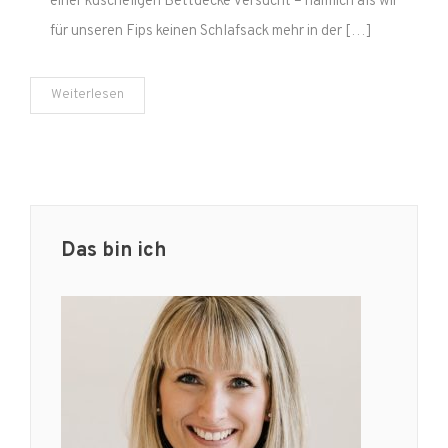
einer kuscheligen Bettdecke versucht – nämlich als wir
Schlafsack
für unseren Fips keinen Schlafsack mehr in der […]
Weiterlesen
Das bin ich