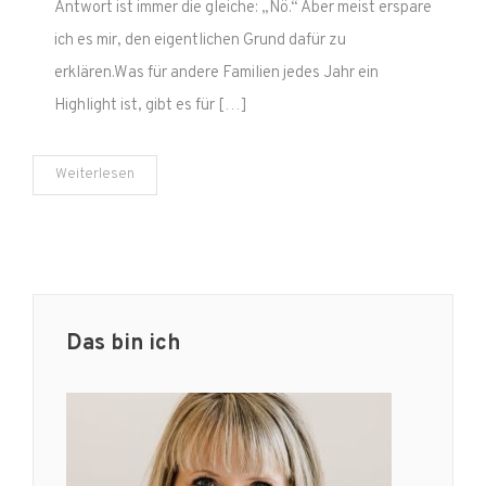
Antwort ist immer die gleiche: „Nö.“ Aber meist erspare
mit
ich es mir, den eigentlichen Grund dafür zu
einem
erklären.Was für andere Familien jedes Jahr ein
„besonderen“
Kind.
Highlight ist, gibt es für […]
Weiterlesen
Das bin ich