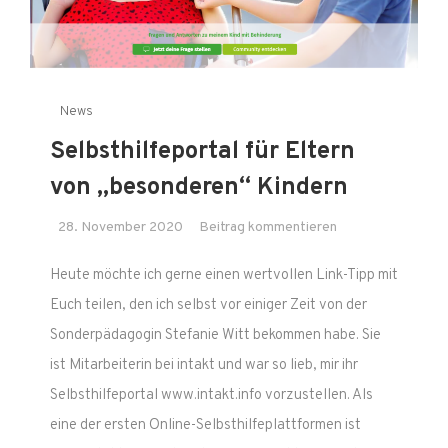
News
Selbsthilfeportal für Eltern
von „besonderen“ Kindern
on
28. November 2020
Beitrag kommentieren
Selbsthilfeportal
Heute möchte ich gerne einen wertvollen Link-Tipp mit
für
Eltern
Euch teilen, den ich selbst vor einiger Zeit von der
von
Sonderpädagogin Stefanie Witt bekommen habe. Sie
„besonderen“
ist Mitarbeiterin bei intakt und war so lieb, mir ihr
Kindern
Selbsthilfeportal www.intakt.info vorzustellen. Als
eine der ersten Online-Selbsthilfeplattformen ist