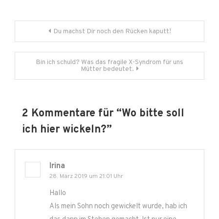
Beitragsnavigation
Du machst Dir noch den Rücken kaputt!
Bin ich schuld? Was das fragile X-Syndrom für uns
Mütter bedeutet.
2 Kommentare für “
Wo bitte soll
ich hier wickeln?
”
Irina
28. März 2019 um 21:01 Uhr
Hallo
Als mein Sohn noch gewickelt wurde, hab ich