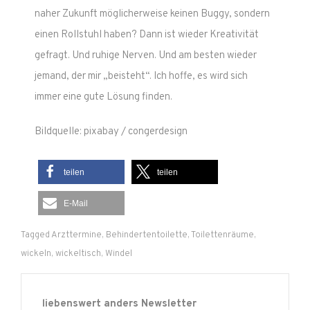
naher Zukunft möglicherweise keinen Buggy, sondern
einen Rollstuhl haben? Dann ist wieder Kreativität
gefragt. Und ruhige Nerven. Und am besten wieder
jemand, der mir „beisteht“. Ich hoffe, es wird sich
immer eine gute Lösung finden.
Bildquelle: pixabay / congerdesign
teilen
teilen
E-Mail
Tagged
Arzttermine
,
Behindertentoilette
,
Toilettenräume
,
wickeln
,
wickeltisch
,
Windel
liebenswert anders Newsletter