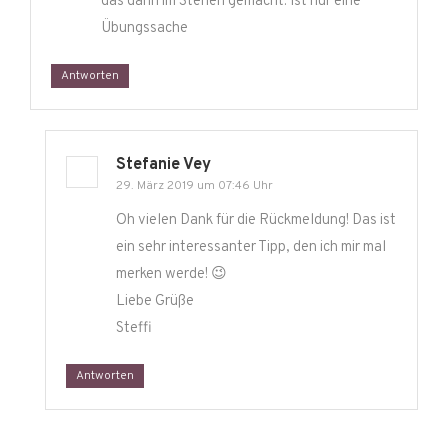
das dann im Stehen gemacht. Ist nur eine
Übungssache
Antworten
Stefanie Vey
29. März 2019 um 07:46 Uhr
Oh vielen Dank für die Rückmeldung! Das ist
ein sehr interessanter Tipp, den ich mir mal
merken werde! 😉
Liebe Grüße
Steffi
Antworten