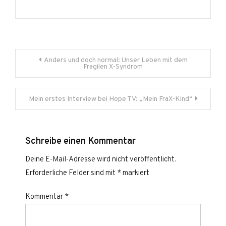
Beitragsnavigation
Anders und doch normal: Unser Leben mit dem
Fragilen X-Syndrom
Mein erstes Interview bei Hope TV: „Mein FraX-Kind“
Schreibe einen Kommentar
Deine E-Mail-Adresse wird nicht veröffentlicht.
Erforderliche Felder sind mit
*
markiert
Kommentar
*